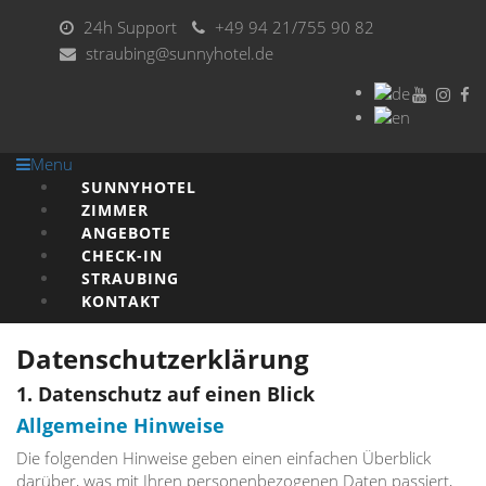
24h Support
+49 94 21/755 90 82
straubing@sunnyhotel.de
Menu
SUNNYHOTEL
ZIMMER
ANGEBOTE
CHECK-IN
STRAUBING
KONTAKT
Datenschutzerklärung
1. Datenschutz auf einen Blick
Allgemeine Hinweise
Die folgenden Hinweise geben einen einfachen Überblick
darüber, was mit Ihren personenbezogenen Daten passiert,