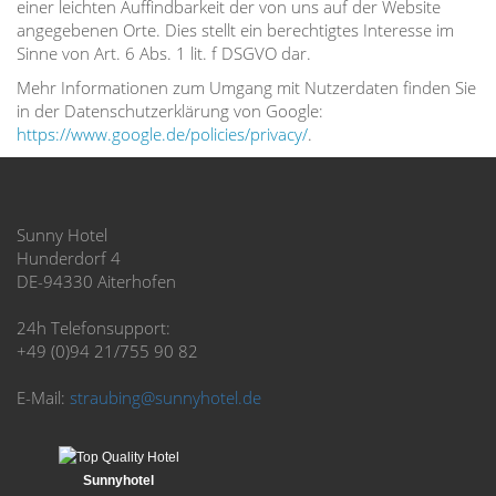
einer leichten Auffindbarkeit der von uns auf der Website
angegebenen Orte. Dies stellt ein berechtigtes Interesse im
Sinne von Art. 6 Abs. 1 lit. f DSGVO dar.
Mehr Informationen zum Umgang mit Nutzerdaten finden Sie
in der Datenschutzerklärung von Google:
https://www.google.de/policies/privacy/
.
Sunny Hotel
Hunderdorf 4
DE-94330 Aiterhofen
24h Telefonsupport:
+49 (0)94 21/755 90 82
E-Mail:
straubing@sunnyhotel.de
Sunnyhotel