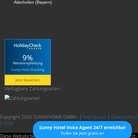
Aiterhofen (Bayern)
9%
Weiterempfehlung
Sunny Hotel Straubing
Jetzt bewerten
Verfügbare Zahlungsarten:
Copyright 2026 SUNNYHOME GMBH.
|
Impressum
|
Datenschutz
|
AGB
Sunny Hotel Voice Agent 24/7 erreichbar
Rufen Sie jetzt gratis an
Diese Website benutzt Cookies. Wenn du die Website weiter nutzt,